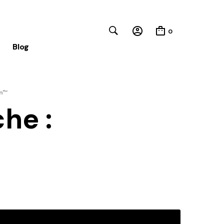
0
Blog
n"”
he :
Close