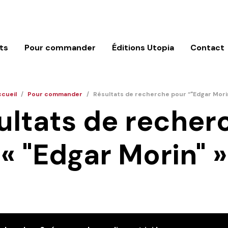
ts
Pour commander
Éditions Utopia
Contact
cueil
/
Pour commander
/
Résultats de recherche pour “"Edgar Mori
ultats de recherc
« "Edgar Morin" »