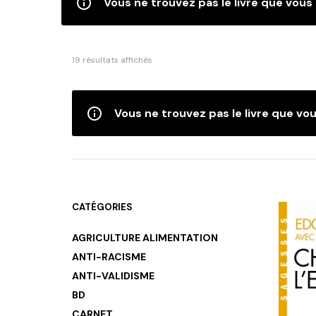
Vous ne trouvez pas le livre que vous 
Trié
19 résultats affichés
du
plus
récent
Vous ne trouvez pas le livre que vou
au
plus
ancien
CATÉGORIES
AGRICULTURE ALIMENTATION
ANTI-RACISME
ANTI-VALIDISME
BD
CARNET