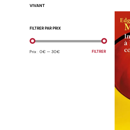
AJOUTE
VIVANT
FILTRER PAR PRIX
PRIX
PRIX
Prix :
0€
—
30€
FILTRER
MIN
MAX