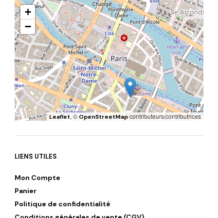
+
−
, ©
contributeurs/contributrices
Leaflet
OpenStreetMap
LIENS UTILES
Mon Compte
Panier
Politique de confidentialité
Conditions générales de vente (CGV)