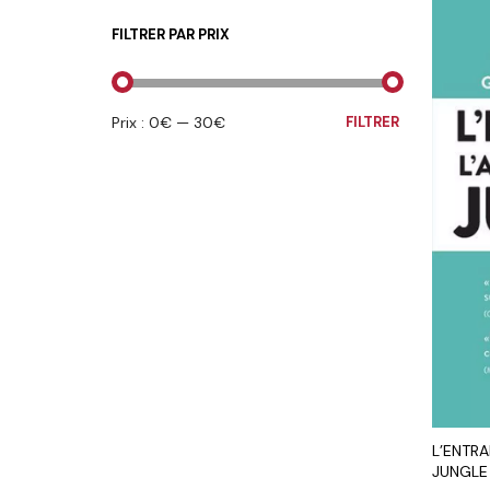
FILTRER PAR PRIX
PRIX
PRIX
Prix :
0€
—
30€
FILTRER
MIN
MAX
L’ENTRA
JUNGLE