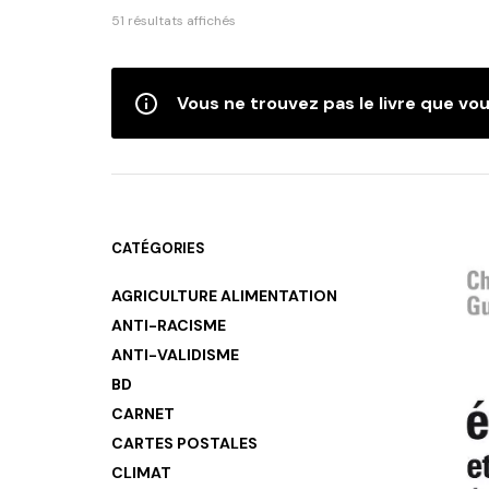
Trié
51 résultats affichés
du
plus
récent
Vous ne trouvez pas le livre que vou
au
plus
ancien
CATÉGORIES
AGRICULTURE ALIMENTATION
ANTI-RACISME
ANTI-VALIDISME
BD
CARNET
CARTES POSTALES
CLIMAT