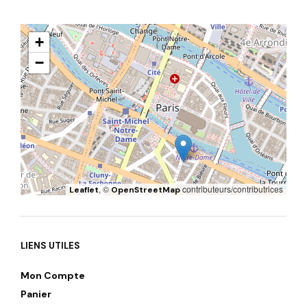
+
−
, ©
contributeurs/contributrices
Leaflet
OpenStreetMap
LIENS UTILES
Mon Compte
Panier