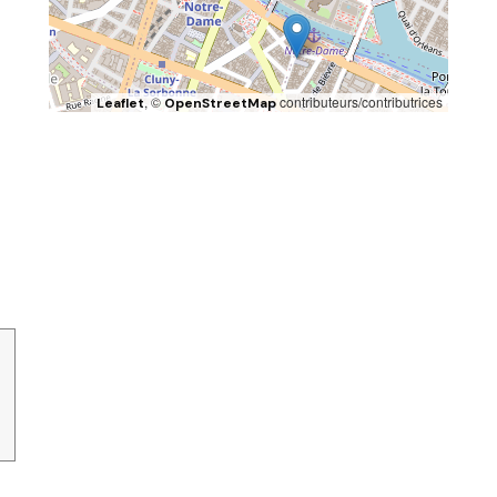
, ©
contributeurs/contributrices
Leaflet
OpenStreetMap