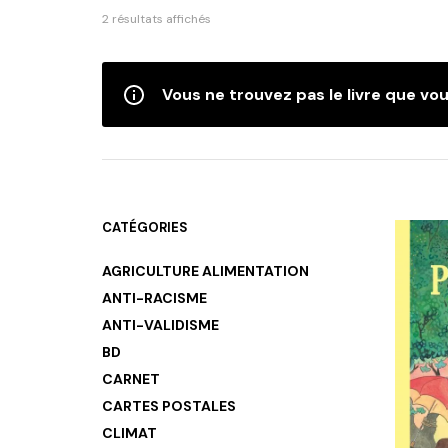
Trié
2 résultats affichés
du
plus
récent
Vous ne trouvez pas le livre que vou
au
plus
ancien
CATÉGORIES
AGRICULTURE ALIMENTATION
ANTI-RACISME
ANTI-VALIDISME
BD
CARNET
CARTES POSTALES
CLIMAT