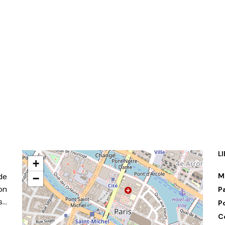
L
+
de
M
−
on
P
s…
P
C