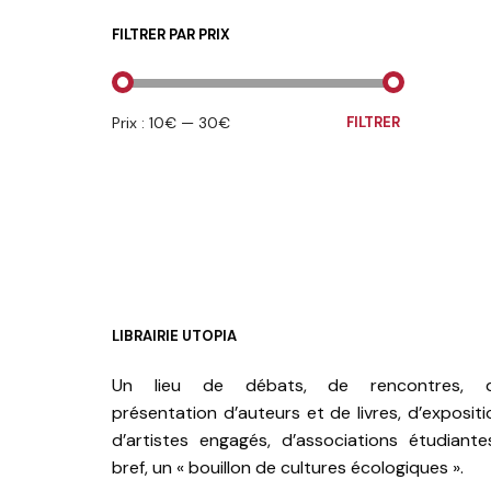
FILTRER PAR PRIX
PRIX
PRIX
Prix :
10€
—
30€
FILTRER
MIN
MAX
LIBRAIRIE UTOPIA
Un lieu de débats, de rencontres, 
présentation d’auteurs et de livres, d’expositi
d’artistes engagés, d’associations étudiante
bref, un « bouillon de cultures écologiques ».