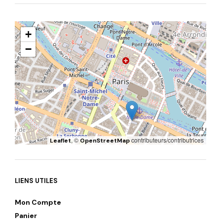
+
−
, ©
contributeurs/contributrices
Leaflet
OpenStreetMap
LIENS UTILES
Mon Compte
Panier