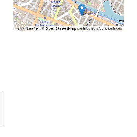
, ©
contributeurs/contributrices
Leaflet
OpenStreetMap