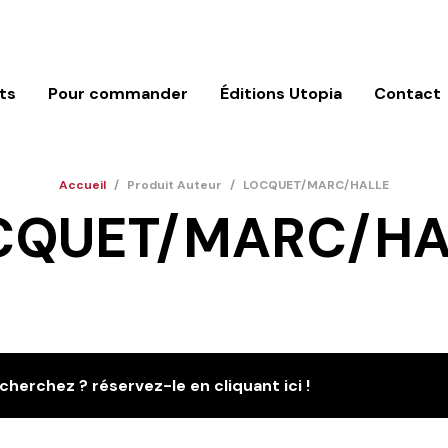
ts
Pour commander
Éditions Utopia
Contact
Accueil
/
Produit Auteur
/
LOCQUET/MARC/HALLE
CQUET/MARC/HA
cherchez ? réservez-le en cliquant ici !