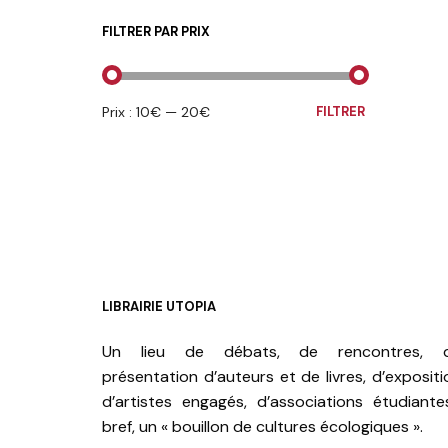
FILTRER PAR PRIX
PRIX
PRIX
Prix :
10€
—
20€
FILTRER
MIN
MAX
LIBRAIRIE UTOPIA
Un lieu de débats, de rencontres, 
présentation d’auteurs et de livres, d’expositi
d’artistes engagés, d’associations étudiante
bref, un « bouillon de cultures écologiques ».