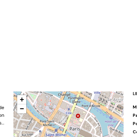
L
+
de
M
−
on
P
s…
P
C