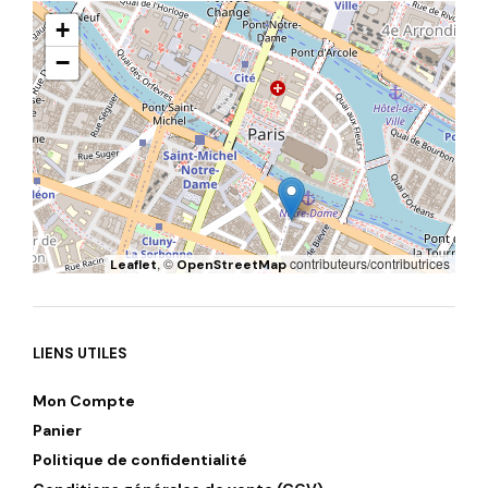
+
−
, ©
contributeurs/contributrices
Leaflet
OpenStreetMap
LIENS UTILES
Mon Compte
Panier
Politique de confidentialité