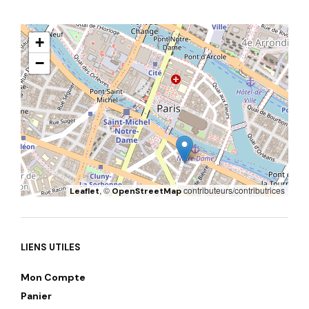
+
−
, ©
contributeurs/contributrices
Leaflet
OpenStreetMap
LIENS UTILES
Mon Compte
Panier