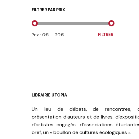
FILTRER PAR PRIX
PRIX
PRIX
Prix :
0€
—
20€
FILTRER
MIN
MAX
LIBRAIRIE UTOPIA
Un lieu de débats, de rencontres, 
présentation d’auteurs et de livres, d’expositi
d’artistes engagés, d’associations étudiante
bref, un « bouillon de cultures écologiques ».