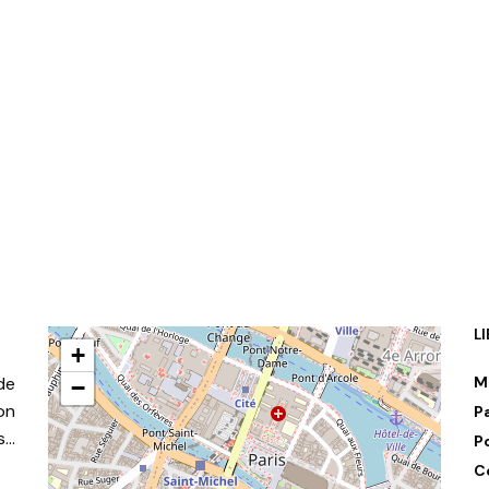
L
+
de
M
−
on
P
s…
P
C