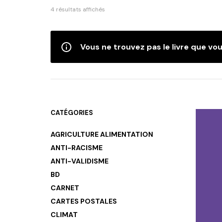
Trié
4 résultats affichés
du
plus
récent
Vous ne trouvez pas le livre que vou
au
plus
ancien
CATÉGORIES
AGRICULTURE ALIMENTATION
ANTI-RACISME
ANTI-VALIDISME
BD
CARNET
CARTES POSTALES
CLIMAT