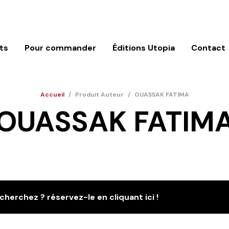
ts
Pour commander
Éditions Utopia
Contact
Accueil
/
Produit Auteur
/
OUASSAK FATIMA
OUASSAK FATIM
cherchez ? réservez-le en cliquant ici !