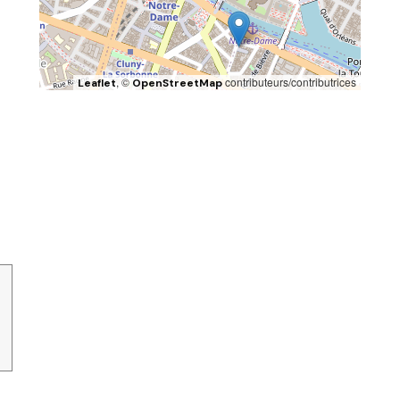
, ©
contributeurs/contributrices
Leaflet
OpenStreetMap