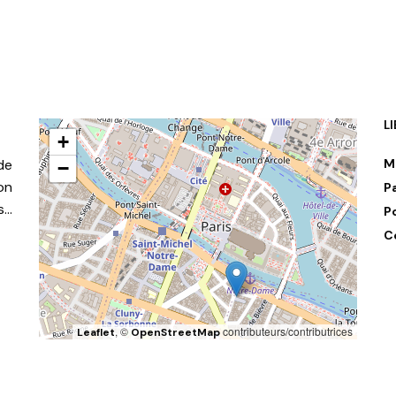
L
+
de
M
−
on
P
s…
P
C
, ©
contributeurs/contributrices
Leaflet
OpenStreetMap