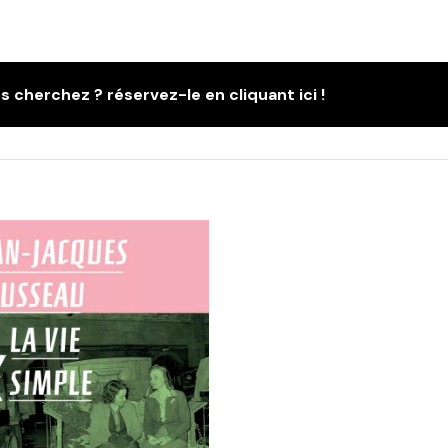
s cherchez ? réservez-le en cliquant ici !