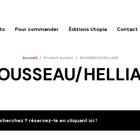
ts
Pour commander
Éditions Utopia
Contact
Accueil
/
Produit Auteur
/
ROUSSEAU/HELLIAN
OUSSEAU/HELLI
cherchez ? réservez-le en cliquant ici !