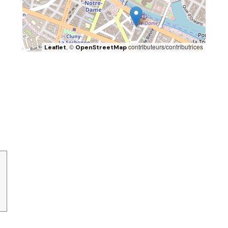
, ©
contributeurs/contributrices
Leaflet
OpenStreetMap