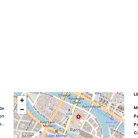
L
+
de
M
−
on
P
s…
P
C