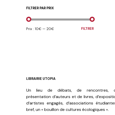
FILTRER PAR PRIX
PRIX
PRIX
Prix :
10€
—
20€
FILTRER
MIN
MAX
LIBRAIRIE UTOPIA
Un lieu de débats, de rencontres, 
présentation d’auteurs et de livres, d’expositi
d’artistes engagés, d’associations étudiante
bref, un « bouillon de cultures écologiques ».