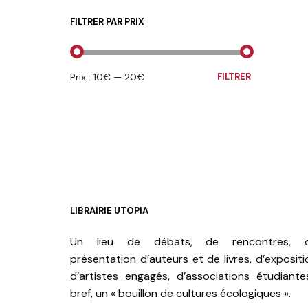
FILTRER PAR PRIX
PRIX
PRIX
Prix :
10€
—
20€
FILTRER
MIN
MAX
LIBRAIRIE UTOPIA
Un lieu de débats, de rencontres, 
présentation d’auteurs et de livres, d’expositi
d’artistes engagés, d’associations étudiante
bref, un « bouillon de cultures écologiques ».