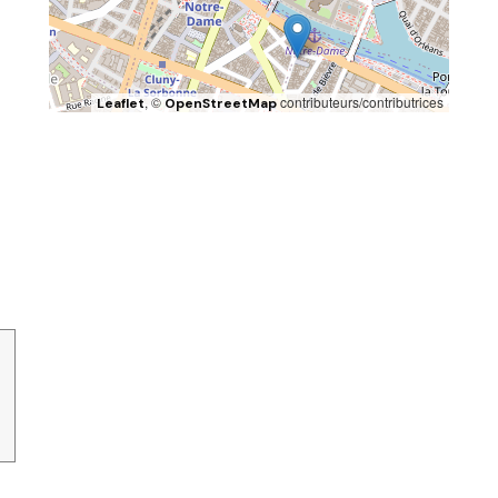
, ©
contributeurs/contributrices
Leaflet
OpenStreetMap