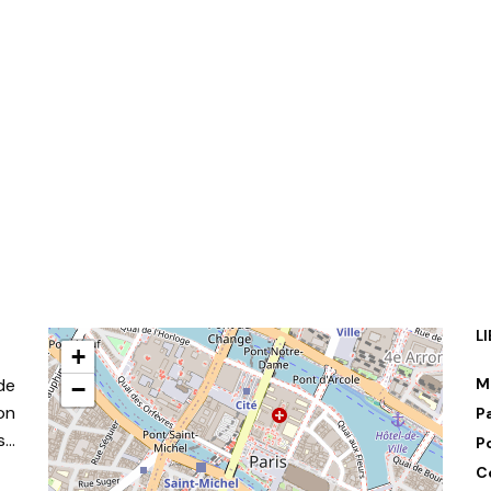
L
+
de
M
−
on
P
s…
P
C