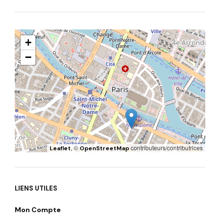
+
−
, ©
contributeurs/contributrices
Leaflet
OpenStreetMap
LIENS UTILES
Mon Compte