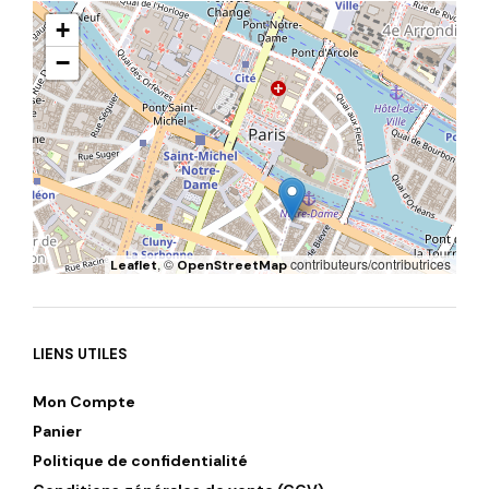
+
−
, ©
contributeurs/contributrices
Leaflet
OpenStreetMap
LIENS UTILES
Mon Compte
Panier
Politique de confidentialité