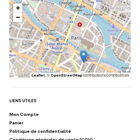
+
−
, ©
contributeurs/contributrices
Leaflet
OpenStreetMap
LIENS UTILES
Mon Compte
Panier
Politique de confidentialité
Conditions générales de vente (CGV)