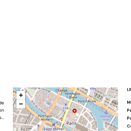
L
+
de
M
−
on
P
s…
P
C