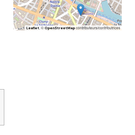
, ©
contributeurs/contributrices
Leaflet
OpenStreetMap