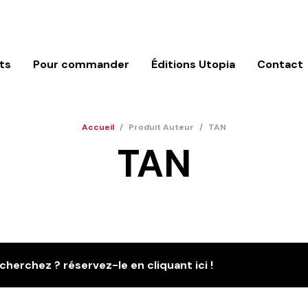
ts
Pour commander
Éditions Utopia
Contact
Accueil
/
Produit Auteur
/
TAN
TAN
cherchez ? réservez-le en cliquant ici !