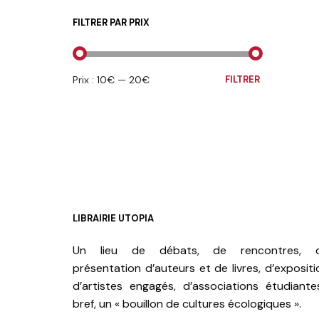
FILTRER PAR PRIX
PRIX
PRIX
Prix :
10€
—
20€
FILTRER
MIN
MAX
LIBRAIRIE UTOPIA
Un lieu de débats, de rencontres, 
présentation d’auteurs et de livres, d’expositi
d’artistes engagés, d’associations étudiante
bref, un « bouillon de cultures écologiques ».