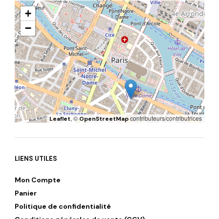
+
−
, ©
contributeurs/contributrices
Leaflet
OpenStreetMap
LIENS UTILES
Mon Compte
Panier
Politique de confidentialité