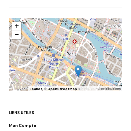
+
−
, ©
contributeurs/contributrices
Leaflet
OpenStreetMap
LIENS UTILES
Mon Compte