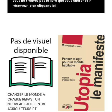
Vous ne trouvez pas le livre que vous cherchez ?
C
réservez-le en cliquant ici !
CHANGER LE MONDE A
CHAQUE REPAS : UN
NOUVEAU PACTE ENTRE
AGRICULTEURS ET