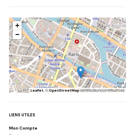
+
−
, ©
contributeurs/contributrices
Leaflet
OpenStreetMap
LIENS UTILES
Mon Compte