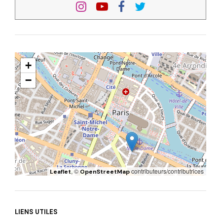
+
−
, ©
contributeurs/contributrices
Leaflet
OpenStreetMap
LIENS UTILES