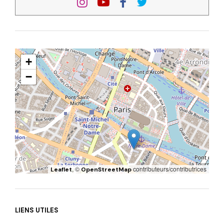
+
−
, ©
contributeurs/contributrices
Leaflet
OpenStreetMap
LIENS UTILES