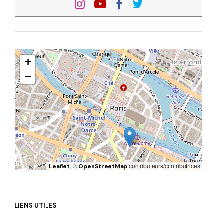
+
−
, ©
contributeurs/contributrices
Leaflet
OpenStreetMap
LIENS UTILES