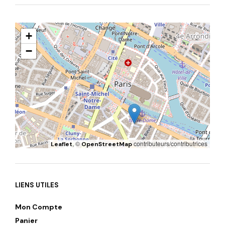
+
−
, ©
contributeurs/contributrices
Leaflet
OpenStreetMap
LIENS UTILES
Mon Compte
Panier