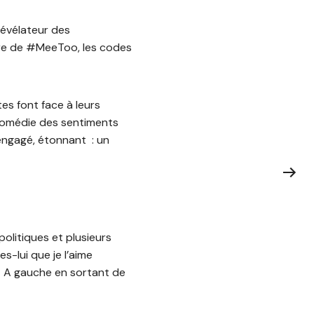
révélateur des
eure de #MeeToo, les codes
s font face à leurs
comédie des sentiments
 engagé, étonnant : un
olitiques et plusieurs
s-lui que je l’aime
et A gauche en sortant de