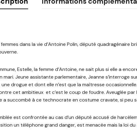
cription
Informations complémenta
ois femmes dans la vie d’Antoine Polin, député quadragénaire bril
ouverne.
mune, Estelle, la femme d’Antoine, ne sait plus si elle a encore
 mari. Jeune assistante parlementaire, Jeanne s’interroge su
une drogue et dont elle n’est que la maîtresse occasionnelle
contre cet ambitieux et c’est le coup de foudre. Aveuglée par l
e a succombé à ce technocrate en costume cravate, si peu s
mblée est confrontée au cas d’un député accusé de harcèlem
position un téléphone grand danger, est menacée mais la loi du 