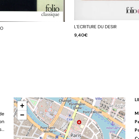
L’ECRITURE DU DESIR
DO
9,40
€
AJOUTER AU PANIER
R AU PANIER
L
+
de
M
−
on
P
s…
P
C