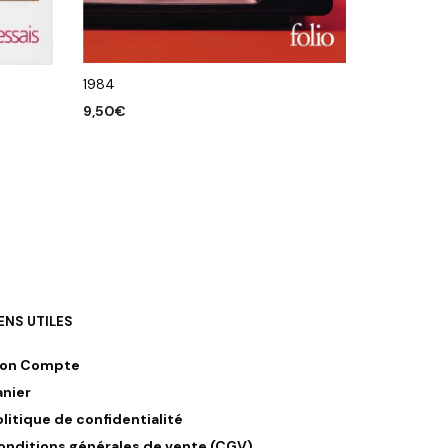
1984
9,50
€
AJOUTER AU PANIER
IENS UTILES
on Compte
anier
olitique de confidentialité
onditions générales de vente (CGV)