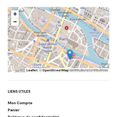
+
−
, ©
contributeurs/contributrices
Leaflet
OpenStreetMap
LIENS UTILES
Mon Compte
Panier