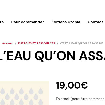
ts
Pour commander
Éditions Utopia
Contact
Accueil
/
ENERGIES ET RESSOURCES
/
C’EST L’EAU QU’ON ASSASSINE
L’EAU QU’ON AS
19,00
€
En stock (peut être command