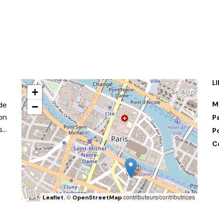
L
+
de
M
−
on
P
s…
P
C
, ©
contributeurs/contributrices
Leaflet
OpenStreetMap