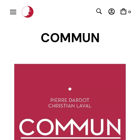
0
COMMUN
C