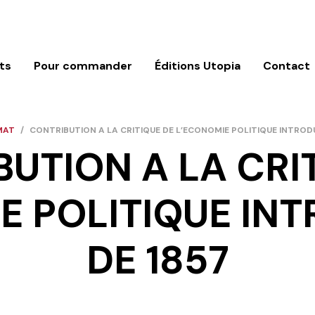
ts
Pour commander
Éditions Utopia
Contact
MAT
/
CONTRIBUTION A LA CRITIQUE DE L’ECONOMIE POLITIQUE INTROD
UTION A LA CRI
E POLITIQUE IN
DE 1857