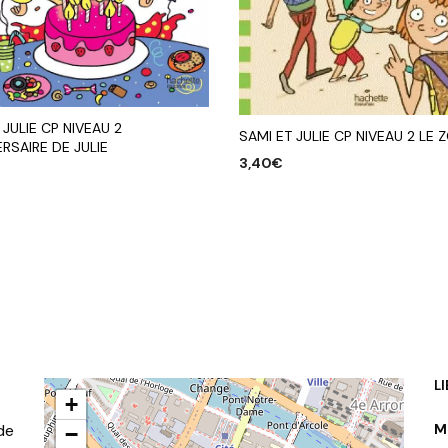
 JULIE CP NIVEAU 2
SAMI ET JULIE CP NIVEAU 2 LE 
ERSAIRE DE JULIE
3,40
€
AJOUTER AU PANIER
R AU PANIER
L
+
de
M
−