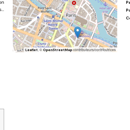
on
P
s…
P
C
, ©
contributeurs/contributrices
Leaflet
OpenStreetMap