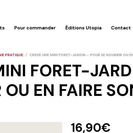
ts
Pour commander
Éditions Utopia
Contact
IE PRATIQUE
/
CREER UNE MINI FORET-JARDIN – POUR SE NOURRIR OU EN
INI FORET-JARD
 OU EN FAIRE SO
16,90
€