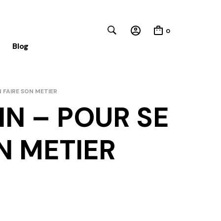
0
Blog
 FAIRE SON METIER
Close
IN – POUR SE
N METIER