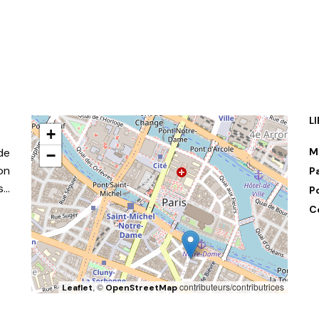
L
+
de
M
−
on
P
s…
P
C
, ©
contributeurs/contributrices
Leaflet
OpenStreetMap