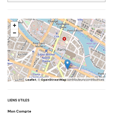
+
−
, ©
contributeurs/contributrices
Leaflet
OpenStreetMap
LIENS UTILES
Mon Compte