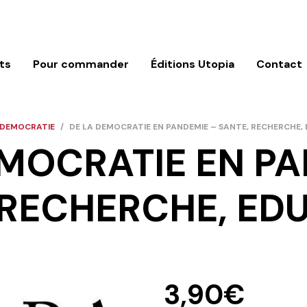
ts
Pour commander
Éditions Utopia
Contact
DEMOCRATIE
/
DE LA DEMOCRATIE EN PANDEMIE – SANTE, RECHERCHE,
EMOCRATIE EN PA
 RECHERCHE, ED
3,90
€