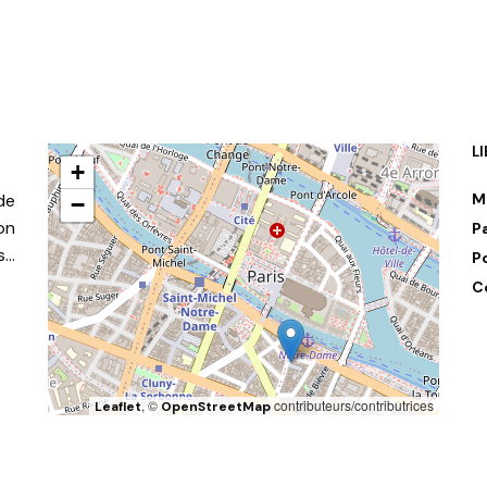
L
+
de
M
−
on
P
s…
P
C
, ©
contributeurs/contributrices
Leaflet
OpenStreetMap