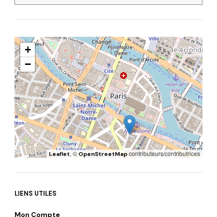
+
−
, ©
contributeurs/contributrices
Leaflet
OpenStreetMap
LIENS UTILES
Mon Compte