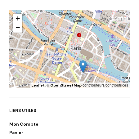
+
−
, ©
contributeurs/contributrices
Leaflet
OpenStreetMap
LIENS UTILES
Mon Compte
Panier