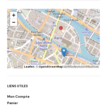
+
−
, ©
contributeurs/contributrices
Leaflet
OpenStreetMap
LIENS UTILES
Mon Compte
Panier