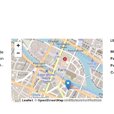
L
+
de
M
−
on
P
s…
P
C
, ©
contributeurs/contributrices
Leaflet
OpenStreetMap