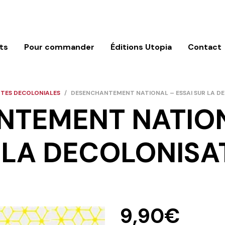
ts
Pour commander
Éditions Utopia
Contact
TES DECOLONIALES
/
DESENCHANTEMENT NATIONAL – ESSAI SUR LA D
TEMENT NATION
 LA DECOLONISA
9,90
€