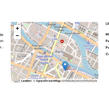
L
+
de
M
−
on
P
s…
P
C
, ©
contributeurs/contributrices
Leaflet
OpenStreetMap