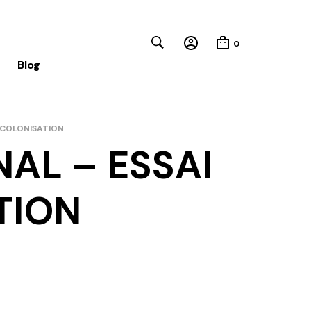
0
Blog
ECOLONISATION
AL – ESSAI
Close
TION