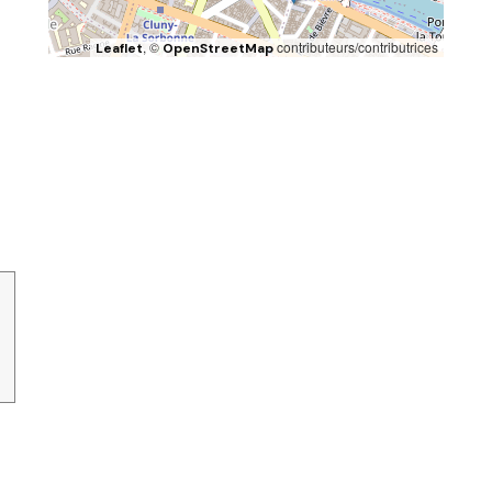
, ©
contributeurs/contributrices
Leaflet
OpenStreetMap