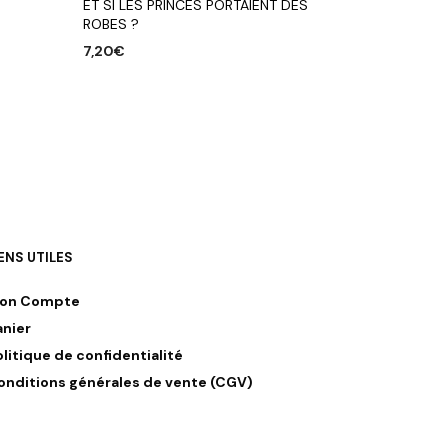
ET SI LES PRINCES PORTAIENT DES
ROBES ?
7,20
€
AJOUTER AU PANIER
IENS UTILES
on Compte
anier
olitique de confidentialité
onditions générales de vente (CGV)