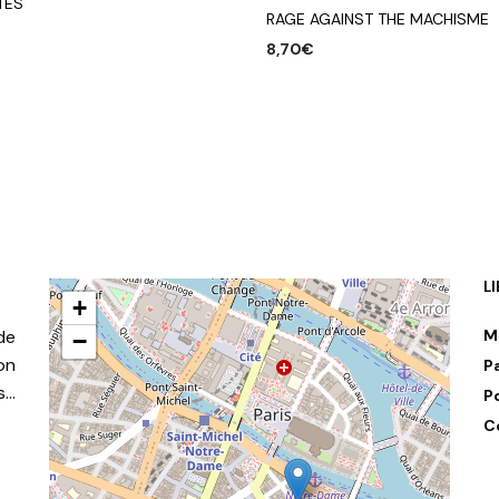
TES
RAGE AGAINST THE MACHISME
€
8,70
€
R AU PANIER
AJOUTER AU PANIER
L
+
de
M
−
on
P
s…
P
C