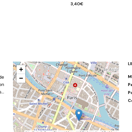
3,40
€
R AU PANIER
AJOUTER AU PANIER
L
+
de
M
−
on
P
s…
P
C