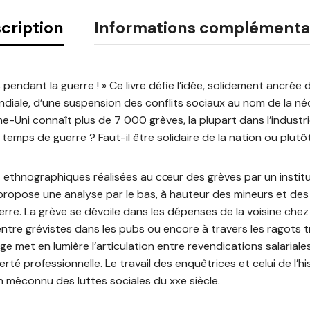
cription
Informations complémenta
es pendant la guerre ! » Ce livre défie l’idée, solidement ancrée
iale, d’une suspension des conflits sociaux au nom de la néc
e-Uni connaît plus de 7 000 grèves, la plupart dans l’industr
 temps de guerre ? Faut-il être solidaire de la nation ou plutôt
s ethnographiques réalisées au cœur des grèves par un instit
propose une analyse par le bas, à hauteur des mineurs et de
re. La grève se dévoile dans les dépenses de la voisine chez 
ntre grévistes dans les pubs ou encore à travers les ragots 
age met en lumière l’articulation entre revendications salariale
ierté professionnelle. Le travail des enquêtrices et celui de l’h
n méconnu des luttes sociales du xxe siècle.