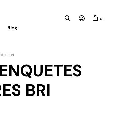
0
Blog
RES BRI
 ENQUETES
Close
ES BRI