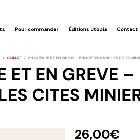
ts
Pour commander
Éditions Utopia
Contact
l
/
CLIMAT
/
EN GUERRE ET EN GREVE – ENQUETES DANS LES CITES MINIE
E ET EN GREVE –
LES CITES MINIER
26,00
€