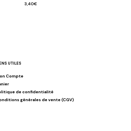
3,40
€
AJOUTER AU PANIER
IENS UTILES
on Compte
anier
olitique de confidentialité
onditions générales de vente (CGV)