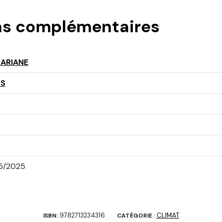
ns complémentaires
ARIANE
SS
5/2025
9782713234316
CLIMAT
ISBN:
CATÉGORIE :