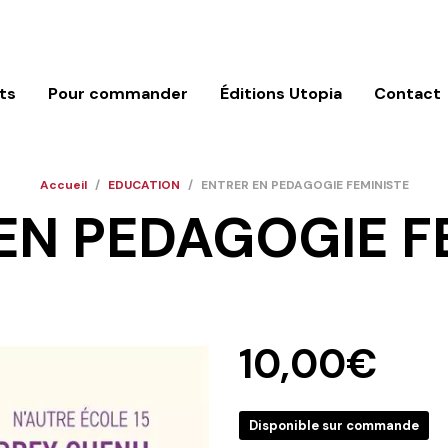
ts
Pour commander
Éditions Utopia
Contact
Accueil
/
EDUCATION
/
ENTRER EN PEDAGOGIE FEMINISTE
EN PEDAGOGIE F
10,00
€
Disponible sur commande