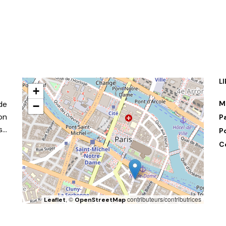
L
+
de
M
−
on
P
s…
P
C
, ©
contributeurs/contributrices
Leaflet
OpenStreetMap