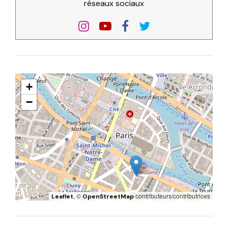
réseaux sociaux
+
−
, ©
contributeurs/contributrices
Leaflet
OpenStreetMap