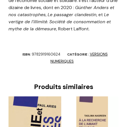
de l’économie sociale et solidaire. Il est l’auteur d’une
dizaine de livres, dont en 2020 :
Günther Anders et
nos catastrophes
,
Le passager clandestin
, et
Le
vertige de l’illimité
.
Société de consommation et
mythe de la démesure
, Robert Laffont.
9782919160624
VERSIONS
ISBN:
CATÉGORIE :
NUMERIQUES
Produits similaires