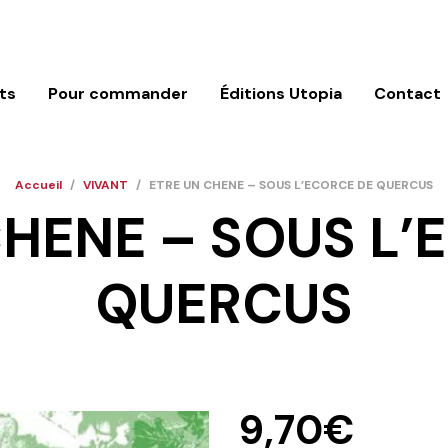
ts
Pour commander
Éditions Utopia
Contact
Accueil
/
VIVANT
/
ETRE UN CHENE – SOUS L’ECORCE DE QUERCUS
CHENE – SOUS L’
QUERCUS
9,70
€