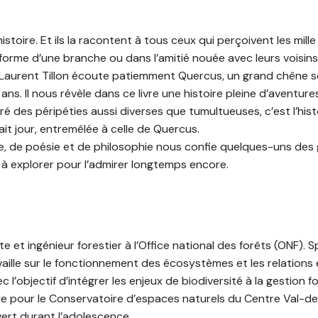
stoire. Et ils la racontent à tous ceux qui perçoivent les mille 
 forme d’une branche ou dans l’amitié nouée avec leurs voisins
Laurent Tillon écoute patiemment Quercus, un grand chêne se
ans. Il nous révèle dans ce livre une histoire pleine d’aventure
ré des péripéties aussi diverses que tumultueuses, c’est l’hist
fait jour, entremêlée à celle de Quercus.
e, de poésie et de philosophie nous confie quelques-uns des 
s à explorer pour l’admirer longtemps encore.
te et ingénieur forestier à l’Office national des forêts (ONF). S
availle sur le fonctionnement des écosystèmes et les relations
c l’objectif d’intégrer les enjeux de biodiversité à la gestion f
 pour le Conservatoire d’espaces naturels du Centre Val-de-
vert durant l’adolescence.