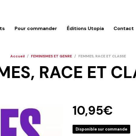
ts
Pour commander
Éditions Utopia
Contact
Accueil
/
FEMINISMES ET GENRE
/
FEMMES, RACE ET CLASSE
MES, RACE ET CL
10,95
€
Disponible sur commande