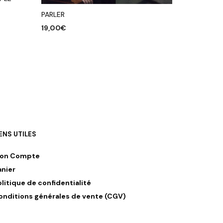
PARLER
19,00
€
AJOUTER AU PANIER
IENS UTILES
on Compte
anier
olitique de confidentialité
onditions générales de vente (CGV)