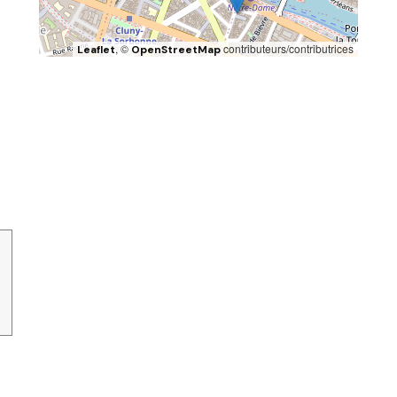
, ©
contributeurs/contributrices
Leaflet
OpenStreetMap