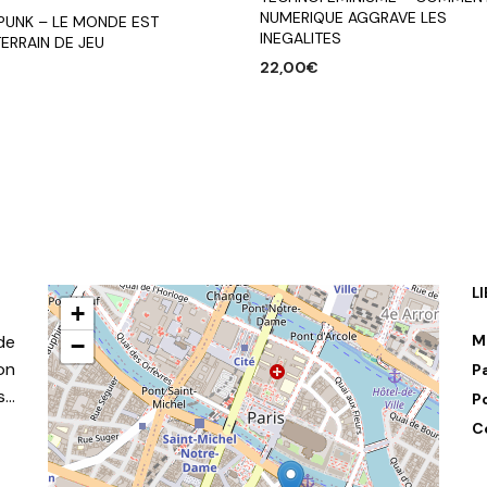
NUMERIQUE AGGRAVE LES
SPUNK – LE MONDE EST
INEGALITES
ERRAIN DE JEU
22,00
€
AJOUTER AU PANIER
R AU PANIER
L
+
de
M
−
on
P
s…
P
C