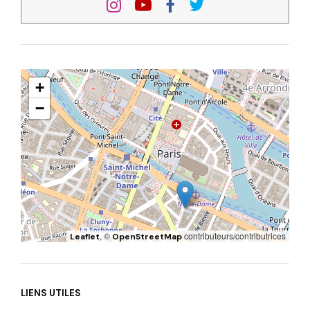
+
−
, ©
contributeurs/contributrices
Leaflet
OpenStreetMap
LIENS UTILES