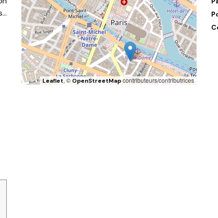
on
P
s…
P
C
, ©
contributeurs/contributrices
Leaflet
OpenStreetMap