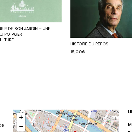
RIR DE SON JARDIN – UNE
AU POTAGER
ULTURE
HISTOIRE DU REPOS
15,00
€
R AU PANIER
AJOUTER AU PANIER
L
+
de
M
−