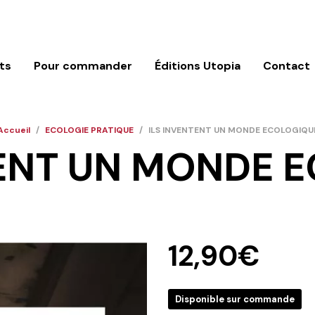
ts
Pour commander
Éditions Utopia
Contact
Accueil
/
ECOLOGIE PRATIQUE
/
ILS INVENTENT UN MONDE ECOLOGIQU
TENT UN MONDE 
12,90
€
Disponible sur commande