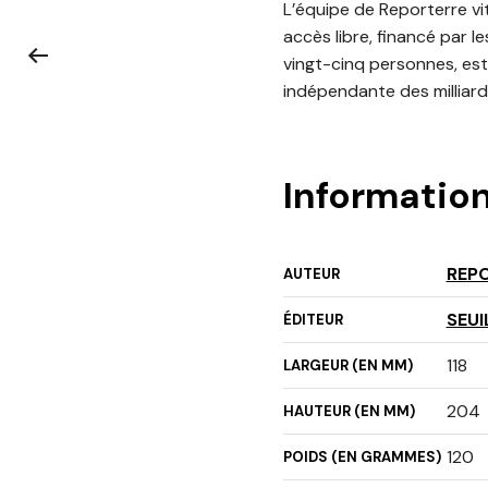
L’équipe de Reporterre vit
accès libre, financé par l
vingt-cinq personnes, est 
indépendante des milliard
Informatio
REP
AUTEUR
SEUI
ÉDITEUR
118
LARGEUR (EN MM)
204
HAUTEUR (EN MM)
120
POIDS (EN GRAMMES)