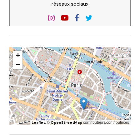
réseaux sociaux
+
−
, ©
contributeurs/contributrices
Leaflet
OpenStreetMap