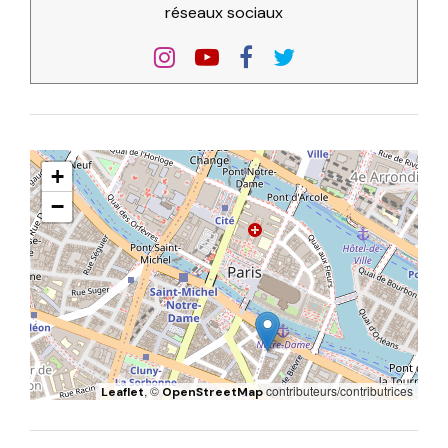
réseaux sociaux
+
−
, ©
contributeurs/contributrices
Leaflet
OpenStreetMap