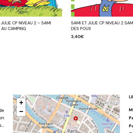
 JULIE CP NIVEAU 2 – SAMI
SAMI ET JULIE CP NIVEAU 2 SAM
E AU CAMPING
DES POUX
3,40
€
R AU PANIER
AJOUTER AU PANIER
L
+
de
M
−
on
P
s…
P