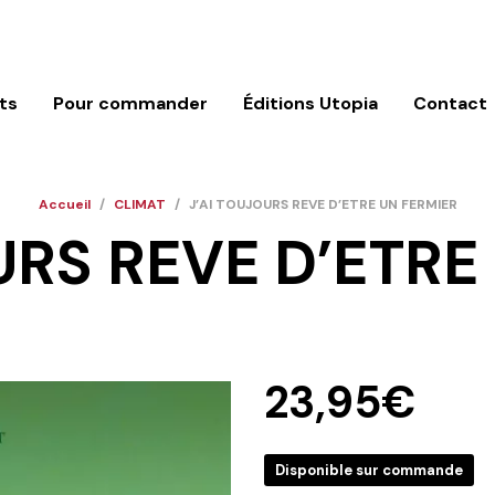
ts
Pour commander
Éditions Utopia
Contact
Accueil
/
CLIMAT
/
J’AI TOUJOURS REVE D’ETRE UN FERMIER
URS REVE D’ETRE
23,95
€
Disponible sur commande