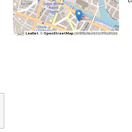
C
, ©
contributeurs/contributrices
Leaflet
OpenStreetMap