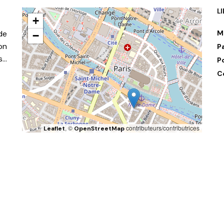
L
+
de
M
−
on
P
s…
P
C
, ©
contributeurs/contributrices
Leaflet
OpenStreetMap